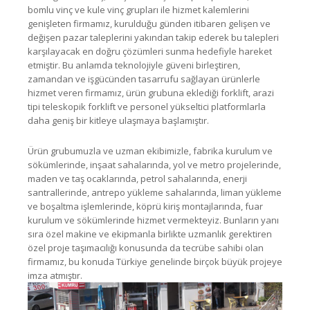
bomlu vinç ve kule vinç grupları ile hizmet kalemlerini
genişleten firmamız, kurulduğu günden itibaren gelişen ve
değişen pazar taleplerini yakından takip ederek bu talepleri
karşılayacak en doğru çözümleri sunma hedefiyle hareket
etmiştir. Bu anlamda teknolojiyle güveni birleştiren,
zamandan ve işgücünden tasarrufu sağlayan ürünlerle
hizmet veren firmamız, ürün grubuna eklediği forklift, arazi
tipi teleskopik forklift ve personel yükseltici platformlarla
daha geniş bir kitleye ulaşmaya başlamıştır.
Ürün grubumuzla ve uzman ekibimizle, fabrika kurulum ve
sökümlerinde, inşaat sahalarında, yol ve metro projelerinde,
maden ve taş ocaklarında, petrol sahalarında, enerji
santrallerinde, antrepo yükleme sahalarında, liman yükleme
ve boşaltma işlemlerinde, köprü kiriş montajlarında, fuar
kurulum ve sökümlerinde hizmet vermekteyiz. Bunların yanı
sıra özel makine ve ekipmanla birlikte uzmanlık gerektiren
özel proje taşımacılığı konusunda da tecrübe sahibi olan
firmamız, bu konuda Türkiye genelinde birçok büyük projeye
imza atmıştır.