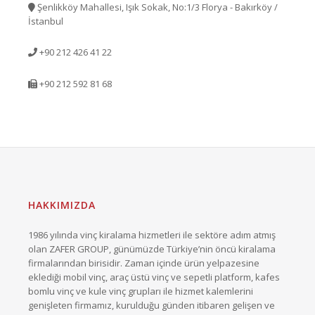
Şenlikköy Mahallesi, Işık Sokak, No:1/3 Florya - Bakırköy /
İstanbul
+90 212 426 41 22
+90 212 592 81 68
HAKKIMIZDA
1986 yılında vinç kiralama hizmetleri ile sektöre adım atmış
olan ZAFER GROUP, günümüzde Türkiye’nin öncü kiralama
firmalarından birisidir. Zaman içinde ürün yelpazesine
eklediği mobil vinç, araç üstü vinç ve sepetli platform, kafes
bomlu vinç ve kule vinç grupları ile hizmet kalemlerini
genişleten firmamız, kurulduğu günden itibaren gelişen ve