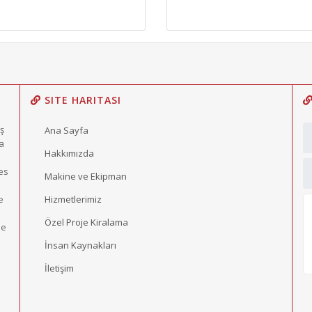
SITE HARITASI
ış
Ana Sayfa
a
Hakkımızda
fes
Makine ve Ekipman
e
Hizmetlerimiz
Özel Proje Kiralama
le
İnsan Kaynakları
İletişim