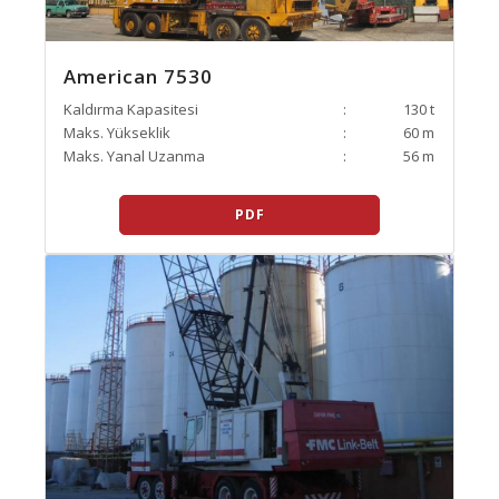
American 7530
Kaldırma Kapasitesi
:
130 t
Maks. Yükseklik
:
60 m
Maks. Yanal Uzanma
:
56 m
PDF